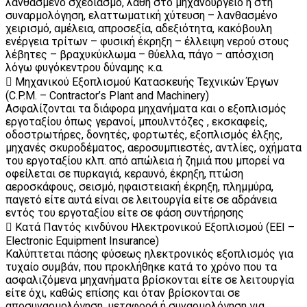
λανθασμένο σχεδιασμό, λάθη στο μηχανουργείο ή στη
συναρμολόγηση, ελαττωματική χύτευση – λανθασμένο
χειρισμό, αμέλεια, απροσεξία, αδεξιότητα, κακόβουλη
ενέργεια τρίτων – φυσική έκρηξη – έλλειψη νερού στους
λέβητες – βραχυκύκλωμα – θύελλα, πάγο – απόσχιση
λόγω φυγόκεντρου δύναμης κ.α.
 Μηχανικού Εξοπλισμού Κατασκευής Τεχνικών Έργων
(C.P.M. – Contractor’s Plant and Machinery)
Ασφαλίζονται τα διάφορα μηχανήματα και ο εξοπλισμός
εργοταξίου όπως γερανοί, μπουλντόζες , εκσκαφείς,
οδοστρωτήρες, δονητές, φορτωτές, εξοπλισμός έλξης,
μηχανές σκυροδέματος, αεροσυμπιεστές, αντλίες, οχήματα
του εργοταξίου κλπ. από απώλεια ή ζημιά που μπορεί να
οφείλεται σε πυρκαγιά, κεραυνό, έκρηξη, πτώση
αεροσκάφους, σεισμό, ηφαιστειακή έκρηξη, πλημμύρα,
παγετό είτε αυτά είναι σε λειτουργία είτε σε αδράνεια
εντός του εργοταξίου είτε σε φάση συντήρησης
 Κατά Παντός κινδύνου Ηλεκτρονικού Εξοπλισμού (ΕΕΙ –
Electronic Equipment Insurance)
Καλύπτεται πάσης φύσεως ηλεκτρονικός εξοπλισμός για
τυχαίο συμβάν, που προκλήθηκε κατά το χρόνο που τα
ασφαλιζόμενα μηχανήματα βρίσκονται είτε σε λειτουργία
είτε όχι, καθώς επίσης και όταν βρίσκονται σε
αποσυναρμολόγηση, μεταφορά ή συναρμολόγηση για