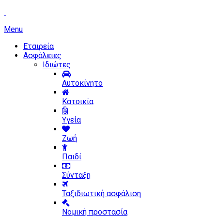
Menu
Εταιρεία
Ασφάλειες
Ιδιώτες
Αυτοκίνητο
Κατοικία
Υγεία
Ζωή
Παιδί
Σύνταξη
Ταξιδιωτική ασφάλιση
Νομική προστασία