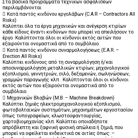
Στα βασικά προγράμματα τεχνικών ασφαλίσεων
περιλαμβάνονται
 Κατά παντός κινδύνου εργολάβων (C.A.R – Contractors All
Risks)
Καλύπτει όλα τα έργα μηχανικών και ανέγερση κτιρίων
κάθε είδους έναντι κινδύνων που μπορεί να απειλήσουν το
έργο. Καλύπτονται όλοι οι κίνδυνοι εκτός αυτών που
εξαιρούνται ονομαστικά από το συμβόλαιο.
 Κατά παντός κινδύνου συναρμολογήσεως (E.A.R. –
Erection All Risks)
Καλύπτει κινδύνους από τη συναρμολόγηση ή/και
αποσυναρμολόγηση μεταλλικών κτιρίων, μηχανολογικού
εξοπλισμού, γεννητριών, σιλό, δεξαμενών, σωληνώσεων,
γραμμών παραγωγής κλπ . Καλύπτονται όλοι οι κίνδυνοι
εκτός αυτών που εξαιρούνται ονομαστικά από το
συμβόλαιο.
 Μηχανικών Βλαβών (Μ.Β. – Machine Breakdown)
Καλύπτει ζημιές ηλεκτρομηχανολογικού εξοπλισμού,
φωτοβολταϊκών συστημάτων, μηχανημάτων εργοστασίου
όπως τυπογραφείων, κλωστοϋφαντουργίας,
χαρτοβιομηχανίας κλπ. Καλύπτει οποιαδήποτε
απρόβλεπτη και ξαφνική φυσική απώλεια ή ζημιά, που
μπορεί να οφείλεται ενδεικτικά σε αιτίες όπως: –